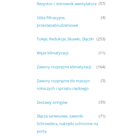
Rezystor / sterownik wentylatora
(57)
Sitka filtracyjne,
(4)
przeciwzabrudzeniowe
Tuleje, Redukcje, Skuwki, Złączki
(253)
Węże klimatyzacji
(11)
Zawory rozprężne klimatyzacji
(164)
Zawory rozprężne do maszyn
(5)
rolniczych i sprzętu ciężkiego
Zestawy oringów
(35)
Złącza serwisowe, zaworki
(71)
Schroedera, nakrętki ochronne na
porty