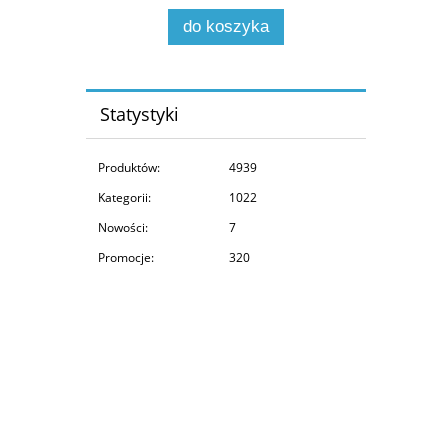
zamienne do sprzęgieł
do koszyka
kompresorów (EM-116)
Statystyki
Produktów:
4939
Kategorii:
1022
Nowości:
7
Promocje:
320
i
ane
ane
ji
cji