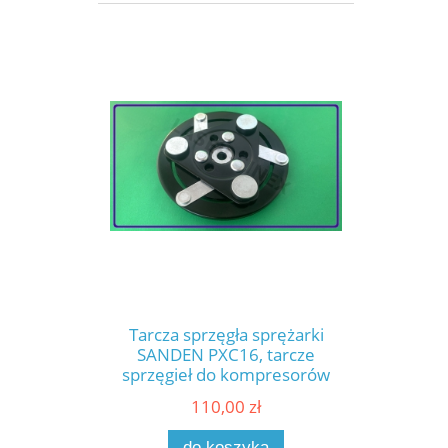
sprężarki klimatyzacji
samochodowej (98886)
Tarcza sprzęgła sprężarki
SANDEN PXC16, tarcze
sprzęgieł do kompresorów
klimatyzacji OPEL Insignia,
110,00 zł
SAAB 9-5, części do
klimatyzacji w samochodzie
do koszyka