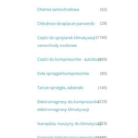
Chemia samochodowa
(62)
Chłodnice skraplacze parowniki
(28)
Części do sprężarek klimatyzacji -
(1160)
samochody osobowe
Części do kompresorów - autobusy
(169)
Koła sprzęgieł kompresorów
(85)
Tarcze sprzęgła, zabieraki
(145)
Elektromagnesy do kompresorów,
(123)
elektromagnesy klimatyzacji
Narzędzia, maszyny do klimatyzacji
(223)
Sprężarki klimatyzacji samochodowej
(1422)