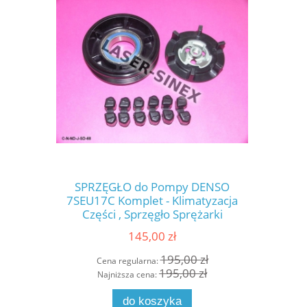
SPRZĘGŁO do Pompy DENSO
SPRZĘGŁO d
7SEU17C Komplet - Klimatyzacja
NIPPO
Części , Sprzęgło Sprężarki
samochoda
Klimatyzacji , Części do Sprężarek
– Sprzęgło
145,00 zł
Klimatyzacji (SD-68)
sprzęgł
klimatyza
195,00 zł
Cena regularna:
Cena
195,00 zł
Najniższa cena:
Najn
do koszyka