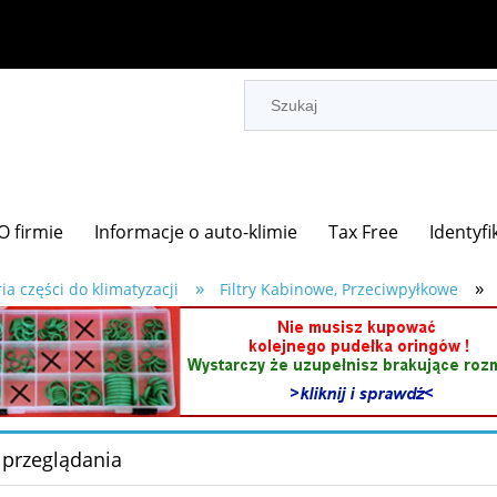
O firmie
Informacje o auto-klimie
Tax Free
Identyfi
»
»
ia części do klimatyzacji
Filtry Kabinowe, Przeciwpyłkowe
 przeglądania