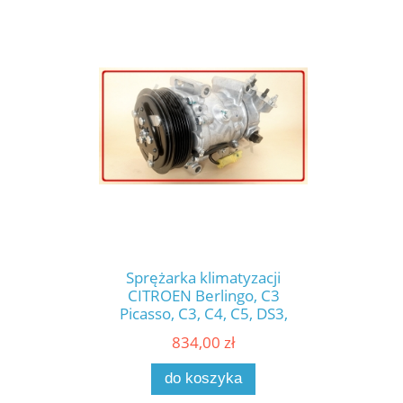
Sprężarka klimatyzacji
CITROEN Berlingo, C3
Picasso, C3, C4, C5, DS3,
PEUGEOT 207, 208, 307, 308,
834,00 zł
508, 2008, 5008, Partner,
nowy kompresor zamiennik
do koszyka
SANDEN SD6C12, nowe