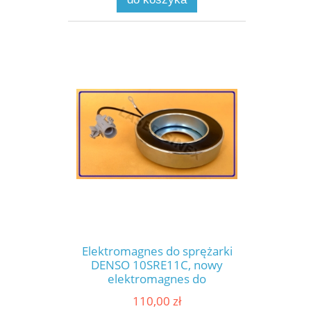
(ZK-133)
Elektromagnes do sprężarki
DENSO 10SRE11C, nowy
elektromagnes do
klimatyzacji TOYOTA Hilux
110,00 zł
2.4, 2.8 (2015 -), części