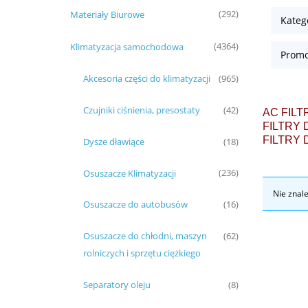
Materiały Biurowe
(292)
Kateg
Klimatyzacja samochodowa
(4364)
Promo
Akcesoria części do klimatyzacji
(965)
Czujniki ciśnienia, presostaty
(42)
AC FILT
FILTRY 
FILTRY
Dysze dławiące
(18)
Osuszacze Klimatyzacji
(236)
Nie znal
Osuszacze do autobusów
(16)
Osuszacze do chłodni, maszyn
(62)
rolniczych i sprzętu ciężkiego
Separatory oleju
(8)