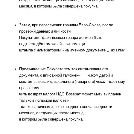
месяца, в котором была совершена покупка.
Затем, при пересечении границы Евро-Союза, после
проверки данных и личности
Покупателя, факт вывоза товара должен быть
подтверждён таможней, при помощи
штампа с нумератором, - на именном документе „Tax Free”.
Предъявление Покупателем так оштампованного
документа, с вписанной таможен- ником датой и
местом вывоза и фискального (товарного) чека, - даёт ему
право полу –
чить возврат налога НДС. Возврат может быть выплачен
только в польской валюте и
только наличными, но не позднее окончания десяти
месяцев, следующих после месяца,
в котором была совершена покупка.