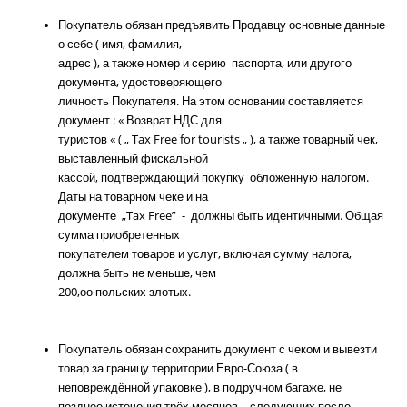
Покупатель обязан предъявить Продавцу основные данные
о себе ( имя, фамилия,
адрес ), а также номер и серию паспорта, или другого
документа, удостоверяющего
личность Покупателя. На этом основании составляется
документ : « Возврат НДС для
туристов « ( „ Tax Free for tourists „ ), а также товарный чек,
выставленный фискальной
кассой, подтверждающий покупку обложенную налогом.
Даты на товарном чеке и на
документе „Tax Free” - должны быть идентичными. Общая
сумма приобретенных
покупателем товаров и услуг, включая сумму налога,
должна быть не меньше, чем
200,оо польских злотых.
Покупатель обязан сохранить документ с чеком и вывезти
товар за границу территории Евро-Союза ( в
неповреждённой упаковке ), в подручном багаже, не
позднее истечения трёх месяцев, - следующих после