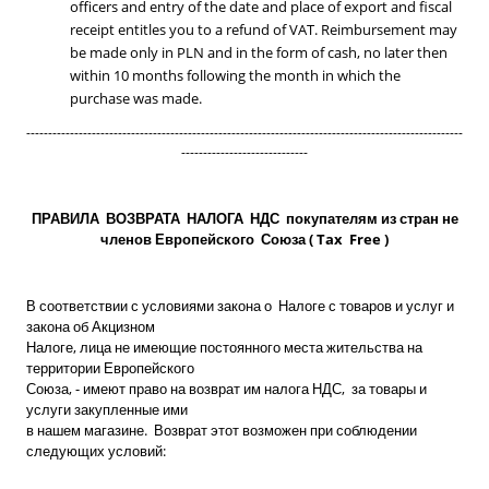
officers and entry of the date and place of export and fiscal
receipt entitles you to a refund of VAT. Reimbursement may
be made only in PLN and in the form of cash, no later then
within 10 months following the month in which the
purchase was made.
----------------------------------------------------------------------------------------------------
-----------------------------
ПРАВИЛА ВОЗВРАТА НАЛОГА НДС покупателям из стран не
членов Европейского Союза ( Tax Free )
В соответствии с условиями закона о Налоге с товаров и услуг и
закона об Акцизном
Налоге, лица не имеющие постоянного места жительства на
территории Европейского
Союза, - имеют право на возврат им налога НДС, за товары и
услуги закупленные ими
в нашем магазине. Возврат этот возможен при соблюдении
следующих условий: