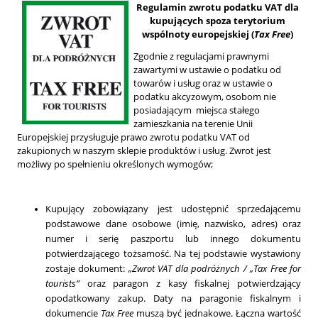
Regulamin zwrotu podatku VAT dla
kupujących spoza terytorium
wspólnoty europejskiej (
Tax Free
)
Zgodnie z regulacjami prawnymi
zawartymi w ustawie o podatku od
towarów i usług oraz w ustawie o
podatku akcyzowym, osobom nie
posiadającym miejsca stałego
zamieszkania na terenie Unii
Europejskiej przysługuje prawo zwrotu podatku VAT od
zakupionych w naszym sklepie produktów i usług. Zwrot jest
możliwy po spełnieniu określonych wymogów;
Kupujący zobowiązany jest udostępnić sprzedającemu
podstawowe dane osobowe (imię, nazwisko, adres) oraz
numer i serię paszportu lub innego dokumentu
potwierdzającego tożsamość. Na tej podstawie wystawiony
zostaje dokument:
„Zwrot VAT dla podróżnych / „Tax Free for
tourists”
oraz paragon z kasy fiskalnej potwierdzający
opodatkowany zakup. Daty na paragonie fiskalnym i
dokumencie
Tax Free
muszą być jednakowe. Łączna wartość