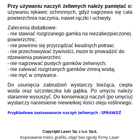
Przy używaniu naczyń żeliwnych należy pamiętać o:
używaniu rękawic ochronnych, gdyż nagrzewa się cała
powierzchnia naczynia, nawet rączki i uchwyty.
Zalecenia dodatkowe:
- nie stawiać rozgrzanego garnka na niezabezpieczonej
powierzchni;
- nie powinno się przyrządzać kwaśnych potraw;
- nie przechowywać żywności, może to prowadzić do
rdzewienia powierzchni;
- nie nagrzewać pustych garnków żeliwnych;
- nie zalewać rozgrzanych garnków zimną wodą;
- nie myć w zmywarce.
Do usunięcia zabrudzeń wystarczy bieżąca, ciepła
woda oraz szczoteczka lub gąbka. Po umyciu należy
starannie wysuszyć. Do konserwacji naczyń (po umyciu)
wystarczy naniesienie niewielkiej ilości oleju roślinnego.
Przykładowe zastosowanie naczyń żeliwnych - SPRAWDŹ
Copyright Laser Sp. z o.o. Sp.k.
Kopiowanie treści, grafiki, zdjęć bez zgody firmy Laser