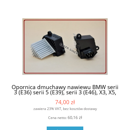
Opornica dmuchawy nawiewu BMW serii
3 (E36) serii 5 (E39), serii 3 (E46), X3, X5,
LAND ROVER RANGE ROVER III (LM),
74,00 zł
sterownik wentylatora, części układu
chłodzenia BMW
zawiera 23% VAT, bez kosztów dostawy
60,16 zł
Cena netto: