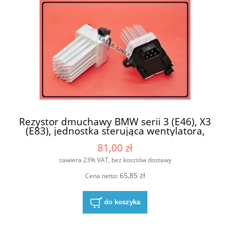
Rezystor dmuchawy BMW serii 3 (E46), X3
(E83), jednostka sterująca wentylatora,
części do klimatyzacji samochodowej RW-
81,00 zł
011
zawiera 23% VAT, bez kosztów dostawy
65,85 zł
Cena netto:
do koszyka