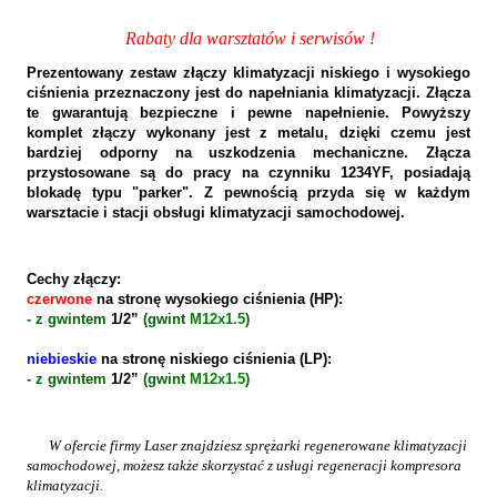
Rabaty dla warsztatów i serwisów !
Prezentowany zestaw złączy klimatyzacji niskiego i wysokiego
ciśnienia przeznaczony jest do napełniania klimatyzacji. Złącza
te gwarantują bezpieczne i pewne napełnienie. Powyższy
komplet złączy wykonany jest z metalu, dzięki czemu jest
bardziej odporny na uszkodzenia mechaniczne. Złącza
przystosowane są do pracy na czynniku 1234YF, posiadają
blokadę typu "parker". Z pewnością przyda się w każdym
warsztacie i stacji obsługi klimatyzacji samochodowej.
Cechy złączy:
czerwone
na stronę wysokiego ciśnienia (HP):
- z gwintem
1/2”
(gwint
M12x1.5
)
niebieskie
na stronę niskiego ciśnienia (LP):
- z gwintem
1/2”
(gwint
M12x1.5
)
W ofercie firmy Laser znajdziesz sprężarki regenerowane klimatyzacji
samochodowej, możesz także skorzystać z usługi regeneracji kompresora
klimatyzacji.