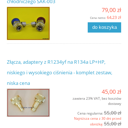
chłodniczego SAK-003
79,00 zł
64,23 zł
Cena netto:
do koszyka
Złącza, adaptery z R1234yf na R134a LP+HP,
niskiego i wysokiego ciśnienia - komplet zestaw,
niska cena
45,00 zł
zawiera 23% VAT, bez kosztów
dostawy
55,00 zł
Cena regularna:
Najniższa cena z 30 dni przed
55,00 zł
obniżką: