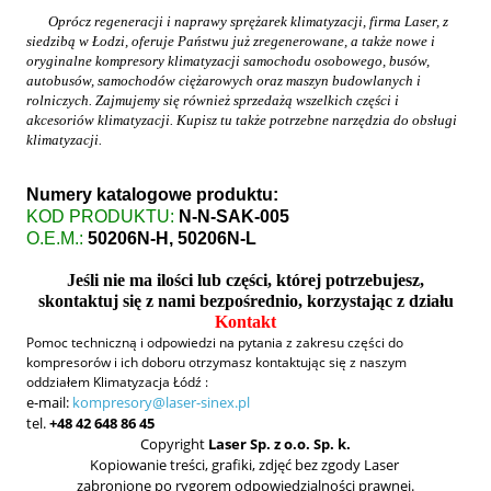
Oprócz regeneracji i naprawy sprężarek klimatyzacji, firma Laser, z
siedzibą w Łodzi, oferuje Państwu już zregenerowane, a także nowe i
oryginalne kompresory klimatyzacji samochodu osobowego, busów,
autobusów, samochodów ciężarowych oraz maszyn budowlanych i
rolniczych. Zajmujemy się również sprzedażą wszelkich części i
akcesoriów klimatyzacji. Kupisz tu także potrzebne narzędzia do obsługi
klimatyzacji.
Numery katalogowe produktu:
KOD PRODUKTU:
N-N-SAK-005
O.E.M.:
50206N-H, 50206N-L
Jeśli nie ma ilości
lub części
, której potrzebujesz,
skontaktuj się z nami bezpośrednio, korzystając z działu
Kontakt
Pomoc techniczną i odpowiedzi na pytania z zakresu części do
kompresorów i ich doboru otrzymasz kontaktując się z naszym
oddziałem Klimatyzacja Łódź :
e-mail:
kompresory@laser-sinex.pl
tel.
+48 42 648 86 45
Copyright
Laser Sp. z o.o. Sp. k.
Kopiowanie treści, grafiki, zdjęć bez zgody Laser
zabronione po rygorem odpowiedzialności prawnej.