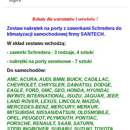
Rabaty dla warsztatów i serwisów !
Zestaw nakrętek na porty z zaworkami Schredera do
klimatyzacji samochodowej firmy SANTECH.
W skład zestawu wchodzą:
-
zaworki Schredera - 3 rodzaje, 4 sztuki
-
nakrętki na porty serwisowe - 7 sztuki
Do samochodów:
AMC, ACURA, AUDI, BMW, BUICK, CADILLAC,
CHEVROLET, CHRYSLER, DAIHATSU, DODGE,
EAGLE, FORD, GMC, GEO, HONDA, HYUNDAI,
INFINITI, INTERNATIONAL, ISUZU, JAGUAR, JEEP,
LAND ROVER, LEXUS, LINCOLN, MAZDA,
MERCEDES-BENZ, MERCURY, MERKUR,
MITSUBISHI, NISSAN/DATSUN, OLDSMOBILE,
OPEL, PEUGEOT, PLYMOUTH, PONTIAC,
PORSCHE, RENAULT, SAAB, SATURN,
STERLING/ROVER, SUBARU, SUZUKI, TOYOTA,