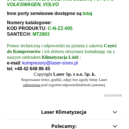
VOLKSWAGEN, VOLVO
Inne porty serwisowe dostępne są
tutaj
Numery katalogowe:
KOD PRODUKTU:
C-N-ZZ-005
SANTECH:
MT2903
Pomoc techniczną i odpowiedzi na pytania z zakresu
Części
do Kompresorów
i ich doboru otrzymasz kontaktując się z
naszym oddziałem
Klimatyzacja Łódź
:
e-mail
:
kompresory@laser-sinex.pl
tel.
+48
42
648 86 45
Copyright
Laser Sp. z o.o. Sp. k.
Kopiowanie treści, grafiki, zdjęć bez zgody firmy Laser
zabronione
pod rygorem odpowiedzialności prawnej.
20102023AK
Laser Klimatyzacja
Polecamy: