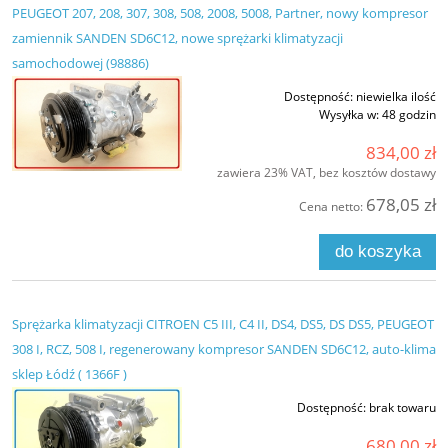
PEUGEOT 207, 208, 307, 308, 508, 2008, 5008, Partner, nowy kompresor
zamiennik SANDEN SD6C12, nowe sprężarki klimatyzacji
samochodowej (98886)
Dostępność:
niewielka ilość
Wysyłka w:
48 godzin
834,00 zł
zawiera 23% VAT, bez kosztów dostawy
678,05 zł
Cena netto:
do koszyka
Sprężarka klimatyzacji CITROEN C5 III, C4 II, DS4, DS5, DS DS5, PEUGEOT
308 I, RCZ, 508 I, regenerowany kompresor SANDEN SD6C12, auto-klima
sklep Łódź ( 1366F )
Dostępność:
brak towaru
680,00 zł