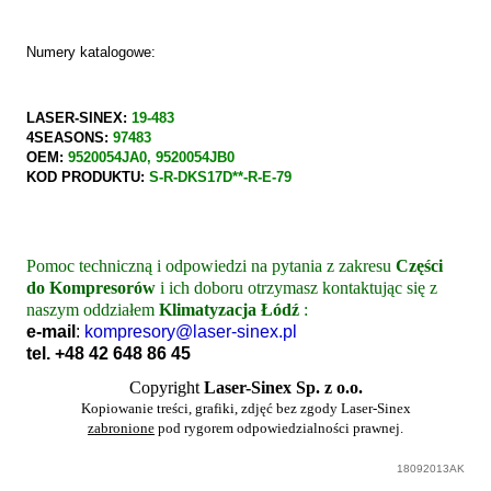
Numery katalogowe:
LASER-SINEX:
19-483
4SEASONS:
97483
OEM:
9520054JA0, 9520054JB0
KOD PRODUKTU:
S-R-DKS17D**-R-E-79
Pomoc techniczną i odpowiedzi na pytania z zakresu
Części
do Kompresorów
i ich doboru otrzymasz kontaktując się z
naszym oddziałem
Klimatyzacja Łódź
:
e-mail
:
kompresory@laser-sinex.pl
tel.
+48
42
648 86 45
Copyright
Laser-Sinex Sp. z o.o.
Kopiowanie treści, grafiki, zdjęć bez zgody Laser-Sinex
zabronione
pod rygorem odpowiedzialności prawnej.
18092013AK