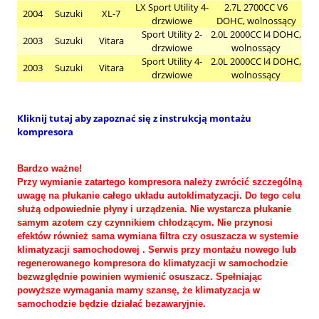
LX Sport Utility 4-
2.7L 2700CC V6
2004
Suzuki
XL-7
drzwiowe
DOHC, wolnossący
Sport Utility 2-
2.0L 2000CC l4 DOHC,
2003
Suzuki
Vitara
drzwiowe
wolnossący
Sport Utility 4-
2.0L 2000CC l4 DOHC,
2003
Suzuki
Vitara
drzwiowe
wolnossący
Kliknij tutaj aby zapoznać się z instrukcją montażu
kompresora
Bardzo ważne!
Przy wymianie zatartego kompresora należy zwrócić szczególną
uwagę na płukanie całego układu autoklimatyzacji. Do tego celu
służą odpowiednie płyny i urządzenia. Nie wystarcza płukanie
samym azotem czy czynnikiem chłodzącym. Nie przynosi
efektów również sama wymiana filtra czy osuszacza w systemie
klimatyzacji samochodowej . Serwis przy montażu nowego lub
regenerowanego kompresora do klimatyzacji w samochodzie
bezwzględnie powinien wymienić osuszacz. Spełniając
powyższe wymagania mamy szansę, że klimatyzacja w
samochodzie będzie działać bezawaryjnie.