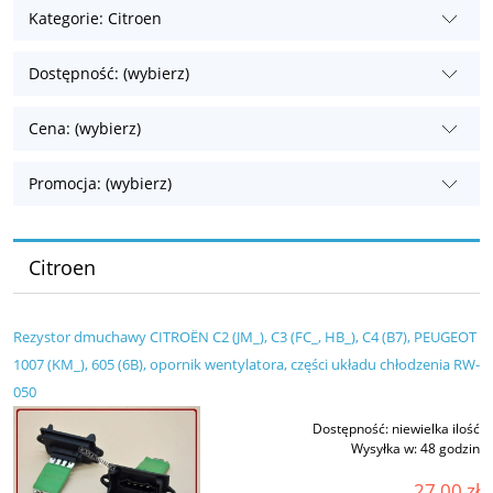
Kategorie: Citroen
Dostępność: (wybierz)
Cena: (wybierz)
Promocja: (wybierz)
Citroen
Rezystor dmuchawy CITROËN C2 (JM_), C3 (FC_, HB_), C4 (B7), PEUGEOT
1007 (KM_), 605 (6B), opornik wentylatora, części układu chłodzenia RW-
050
Dostępność:
niewielka ilość
Wysyłka w:
48 godzin
27,00 zł