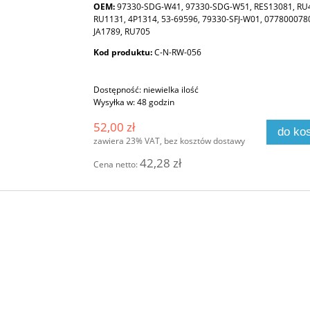
OEM:
97330-SDG-W41, 97330-SDG-W51, RES13081, RU
RU1131, 4P1314, 53-69596, 79330-SFJ-W01, 0778000780
JA1789, RU705
Kod produktu:
C-N-RW-056
Dostępność:
niewielka ilość
Wysyłka w:
48 godzin
52,00 zł
do ko
zawiera 23% VAT, bez kosztów dostawy
42,28 zł
Cena netto: