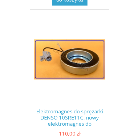
(ZK-133)
Elektromagnes do sprężarki
DENSO 10SRE11C, nowy
elektromagnes do
klimatyzacji TOYOTA Hilux
110,00 zł
2.4, 2.8 (2015 -), części