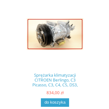
Sprężarka klimatyzacji
CITROEN Berlingo, C3
Picasso, C3, C4, C5, DS3,
PEUGEOT 207, 208, 307, 308,
834,00 zł
508, 2008, 5008, Partner,
nowy kompresor zamiennik
do koszyka
SANDEN SD6C12, nowe