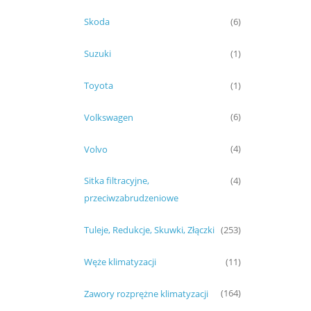
Skoda
(6)
Suzuki
(1)
Toyota
(1)
Volkswagen
(6)
Volvo
(4)
Sitka filtracyjne,
(4)
przeciwzabrudzeniowe
Tuleje, Redukcje, Skuwki, Złączki
(253)
Węże klimatyzacji
(11)
Zawory rozprężne klimatyzacji
(164)