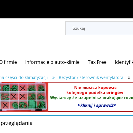
O firmie
Informacje o auto-klimie
Tax Free
Identyfi
»
»
ia części do klimatyzacji
Rezystor / sterownik wentylatora
 przeglądania