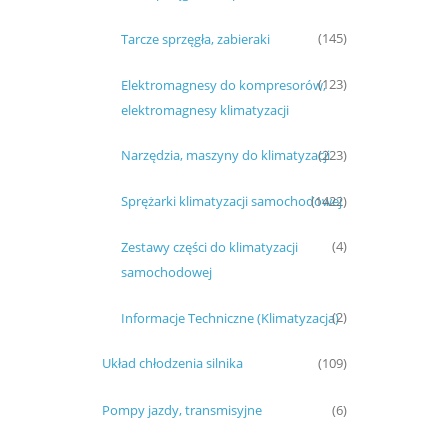
Tarcze sprzęgła, zabieraki
(145)
Elektromagnesy do kompresorów,
(123)
elektromagnesy klimatyzacji
Narzędzia, maszyny do klimatyzacji
(223)
Sprężarki klimatyzacji samochodowej
(1422)
Zestawy części do klimatyzacji
(4)
samochodowej
Informacje Techniczne (Klimatyzacja)
(2)
Układ chłodzenia silnika
(109)
Pompy jazdy, transmisyjne
(6)