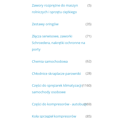
Zawory rozprężne do maszyn
(5)
rolniczych i sprzętu ciężkiego
Zestawy oringów
(35)
Złącza serwisowe, zaworki
(71)
Schroedera, nakrętki ochronne na
porty
Chemia samochodowa
(62)
Chłodnice skraplacze parowniki
(28)
Części do sprężarek klimatyzacji -
(1160)
samochody osobowe
Części do kompresorów - autobusy
(169)
Koła sprzęgieł kompresorów
(85)