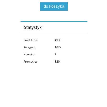
zamienne do sprzęgieł
do koszyka
kompresorów (EM-116)
Statystyki
Produktów:
4939
Kategorii:
1022
Nowości:
7
Promocje:
320