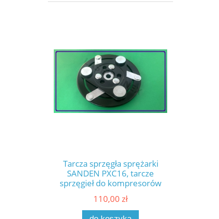
sprężarki klimatyzacji
samochodowej (98886)
Tarcza sprzęgła sprężarki
SANDEN PXC16, tarcze
sprzęgieł do kompresorów
klimatyzacji OPEL Insignia,
110,00 zł
SAAB 9-5, części do
klimatyzacji w samochodzie
do koszyka